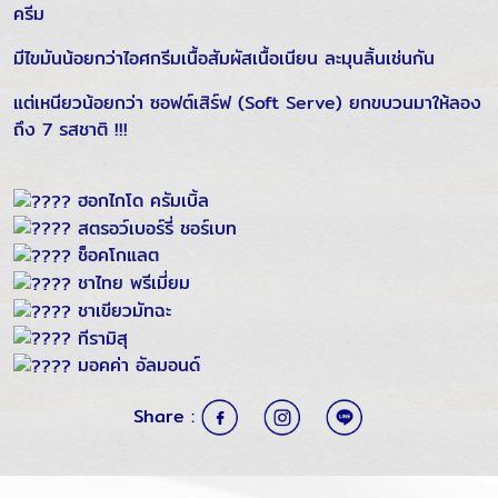
ครีม
มีไขมันน้อยกว่าไอศกรีมเนื้อสัมผัสเนื้อเนียน ละมุนลิ้นเช่นกัน
แต่เหนียวน้อยกว่า ซอฟต์เสิร์ฟ (Soft Serve) ยกขบวนมาให้ลอง
ถึง 7 รสชาติ !!!
ฮอกไกโด ครัมเบิ้ล
สตรอว์เบอร์รี่ ชอร์เบท
ช็อคโกแลต
ชาไทย พรีเมี่ยม
ชาเขียวมัทฉะ
ทีรามิสุ
มอคค่า อัลมอนด์
Share :