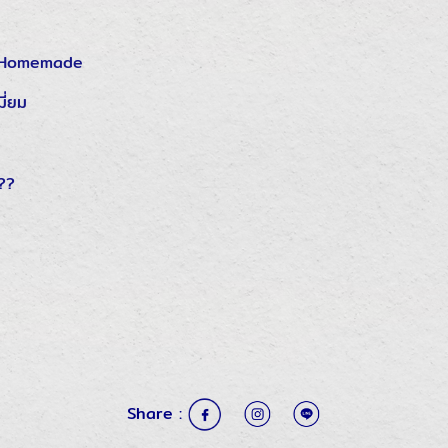
บ Homemade
มี่ยม
Share :