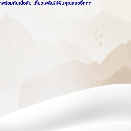
 มาพร้อมกับเนื้อส้ม เคี้ยวเพลินให้ฟินคูณสองอี้กกก