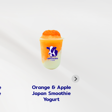
e
Orange & Apple
Hokk
e
Japan Smoothie
Ch
Yogurt