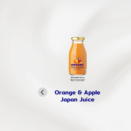
Orange & Apple
Japan Juice
 Peach
ling