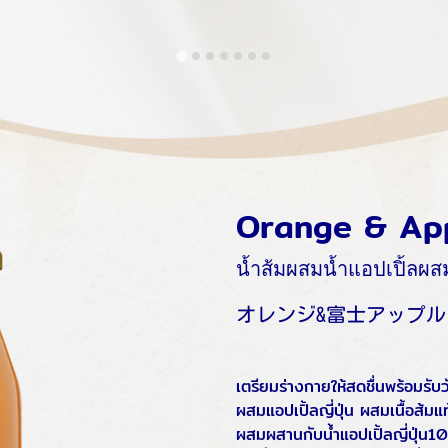
Orange & App
น้ำส้มผสมน้ำแอปเปิ้ลผสม
オレンジ&富士アップ
เตรียมร่างกายให้สดชื่นพร้อมรับ
ผสมแอปเปิ้ลญี่ปุ่น ผสมเนื้อส้ม
ผสมผสานกับน้ำแอปเปิ้ลญี่ปุ่น100