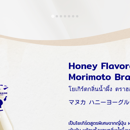
Honey Flavor
Morimoto Br
โยเกิร์ตกลิ่นน้ำผึ้ง ต
マヌカ ハニーヨーグル
เป็นโยเกิร์ตสูตรพิเศษจากญี่ปุ่น 