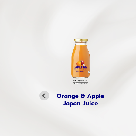
Orange & Apple
Japan Juice
 Peach
ling