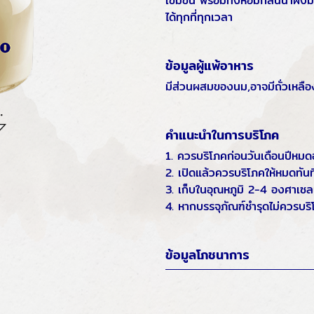
เข้มข้น พร้อมทั้งหอมกลิ่นน้ำผึ้
ได้ทุกที่ทุกเวลา
ข้อมูลผู้แพ้อาหาร
มีส่วนผสมของนม,อาจมีถั่วเหลือ
คำแนะนำในการบริโภค
1. ควรบริโภคก่อนวันเดือนปีหมดอ
2. เปิดแล้วควรบริโภคให้หมดทันที
3. เก็บในอุณหภูมิ 2-4 องศาเซล
4. หากบรรจุภัณฑ์ชำรุดไม่ควรบร
ข้อมูลโภชนาการ