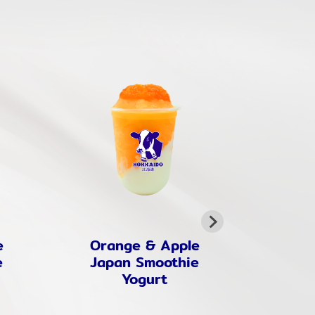
e
Orange & Apple
Hokk
e
Japan Smoothie
Ch
Yogurt