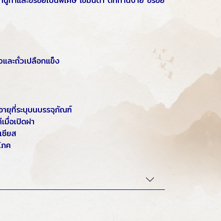
งมานูก้าและอร่อยเป็นพิเศษ ไขมันต่ำ ตักทานง่าย อร่อย
งและถั่วเปลือกแข็ง
ายุที่ระบุบนบรรจุภัณฑ์
เมื่อเปิดฝา
เซียส
ิโภค