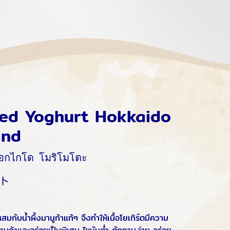
ed Yoghurt Hokkaido
and
ราฮอกไกโด โมริโมโตะ
ト
ผสมกับน้ำผึ้งมานูก้าแท้ๆ จึงทำให้เนื้อโยเกิร์ตมีความ