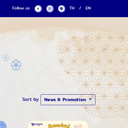
Follow us
TH
/
EN
n
Sort by
News & Promotion