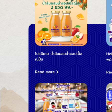
โปรพิเศษ น้ำส้มผสมน้ำแอปเปิ้ล
Hok
ญี่ปุ่น
พร
Read more
Re